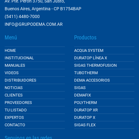
Av. Pte. Perón 3750, San Justo,
Buenos Aires, Argentina - CP B1754BAP
(5411) 4480-7000
INFO@GRUPODEMA.COM.AR
Menú
Productos
HOME
ACQUA SYSTEM
INSTITUCIONAL
DURATOP LÍNEA X
MANUALES
SIGAS THERMOFUSION
VIDEOS
TUBOTHERM
DISTRIBUIDORES
DEMA ACCESORIOS
NOTICIAS
SIGAS
CLIENTES
DEMAFIX
PROVEEDORES
POLYTHERM
TU LISTADO
DURATOP XR
EXPERTOS
DURATOP X
CONTACTO
SIGAS FLEX
Seguinos en las redes